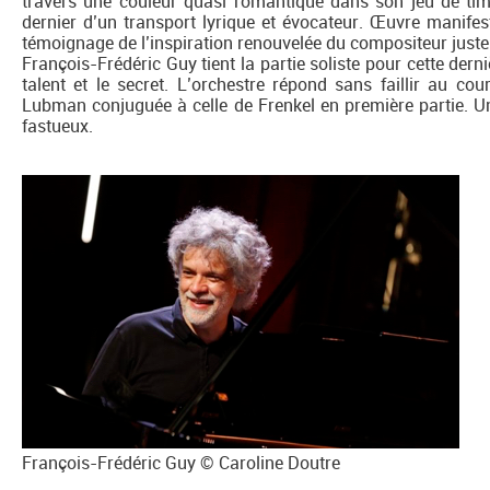
travers une couleur quasi romantique dans son jeu de timb
dernier d’un transport lyrique et évocateur. Œuvre manifes
témoignage de l’inspiration renouvelée du compositeur just
François-Frédéric Guy tient la partie soliste pour cette derni
talent et le secret. L’orchestre répond sans faillir au co
Lubman conjuguée à celle de Frenkel en première partie. 
fastueux.
François-Frédéric Guy © Caroline Doutre