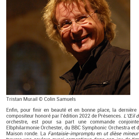
Tristan Murail © Colin Samuels
Enfin, pour finir en beauté et en bonne place, la dernière
compositeur honoré par l’édition 2022 de Présences.
L’Œil 
orchestre, est pour sa part une commande conjoi
Elbphilarmonie Orchester, du BBC Symphonic Orchestra et de
Maison ronde. La
Fantaisie-impromptu
en
ut dièse mineu