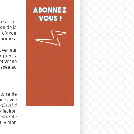
res – et
ion de la
 d’avoir
xprime à
uver sur
 précis,
et vécue
issée au
toire de
née avec
ie n° 2
rfection
estre de
u violon