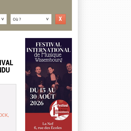
Où ?
IVAL
NDU
OCK