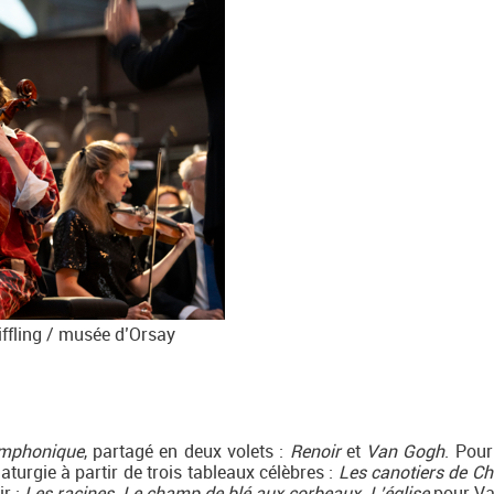
ffling / musée d’Orsay
mphonique
, partagé en deux volets :
Renoir
et
Van Gogh
. Pou
turgie à partir de trois tableaux célèbres :
Les canotiers de Ch
r ;
Les racines, Le champ de blé aux corbeaux, L’église
pour V