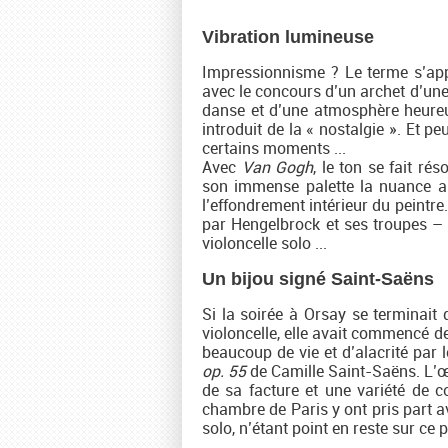
Vibration lumineuse
Impressionnisme ? Le terme s’appl
avec le concours d’un archet d’une 
danse et d’une atmosphère heureus
introduit de la « nostalgie ». Et 
certains moments ...
Avec
Van Gogh
, le ton se fait ré
son immense palette la nuance app
l’effondrement intérieur du peintr
par Hengelbrock et ses troupes –
violoncelle solo ...
Un bijou signé Saint-Saëns
Si la soirée à Orsay se terminait
violoncelle, elle avait commencé 
beaucoup de vie et d’alacrité par 
op. 55
de Camille Saint-Saëns. L’œ
de sa facture et une variété de c
chambre de Paris y ont pris part 
solo, n’étant point en reste sur ce p