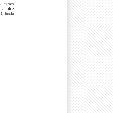
i et ses
is notez
 Orliński