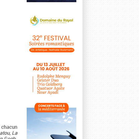
r chacun
atou, La
an Gogh.