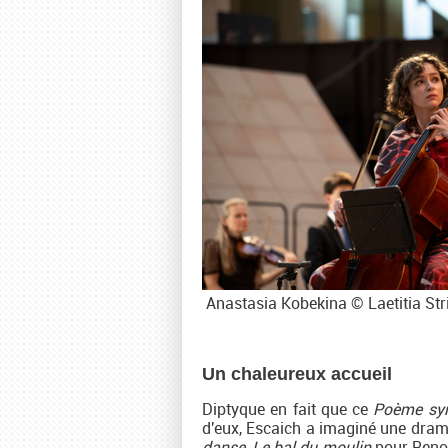
Anastasia Kobekina © Laetitia Stri
Un chaleureux accueil
Diptyque en fait que ce
Poème sy
d'eux, Escaich a imaginé une drama
danse, Le bal du moulin
pour Renoi