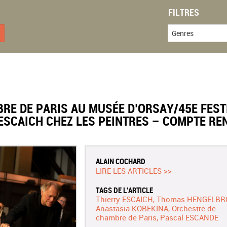
FILTRES
Genres
RE DE PARIS AU MUSÉE D’ORSAY/45E FEST
ESCAICH CHEZ LES PEINTRES – COMPTE RE
ALAIN COCHARD
LIRE LES ARTICLES >>
TAGS DE L'ARTICLE
Thierry ESCAICH
Thomas HENGELBR
Anastasia KOBEKINA
Orchestre de
chambre de Paris
Pascal ESCANDE