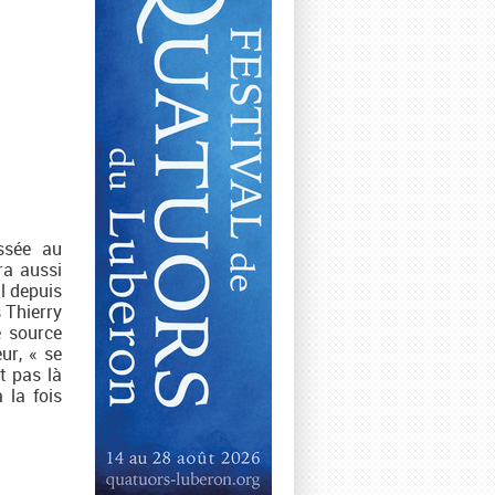
assée au
ra aussi
l depuis
s Thierry
e source
eur, « se
t pas là
 la fois