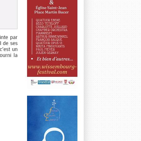
nte par
l de ses
c’est un
ourni la