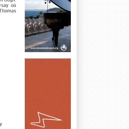
Orsay où
e Thomas
y