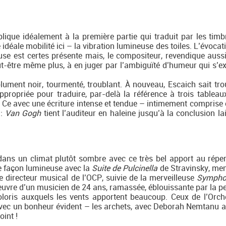
ique idéalement à la première partie qui traduit par les timb
idéale mobilité ici – la vibration lumineuse des toiles. L’évocat
e est certes présente mais, le compositeur, revendique aussi
peut-être même plus, à en juger par l’ambiguïté d’humeur qui s’e
solument noir, tourmenté, troublant. À nouveau, Escaich sait tro
ropriée pour traduire, par-delà la référence à trois tableaux
e. Ce avec une écriture intense et tendue – intimement comprise 
 :
Van Gogh
tient l’auditeur en haleine jusqu’à la conclusion la
 dans un climat plutôt sombre avec ce très bel apport au réper
de façon lumineuse avec la
Suite de Pulcinella
de Stravinsky, me
le directeur musical de l’OCP, suivie de la merveilleuse
Symphon
uvre d’un musicien de 24 ans, ramassée, éblouissante par la pe
oloris auxquels les vents apportent beaucoup. Ceux de l’Orch
avec un bonheur évident – les archets, avec Deborah Nemtanu a
oint !