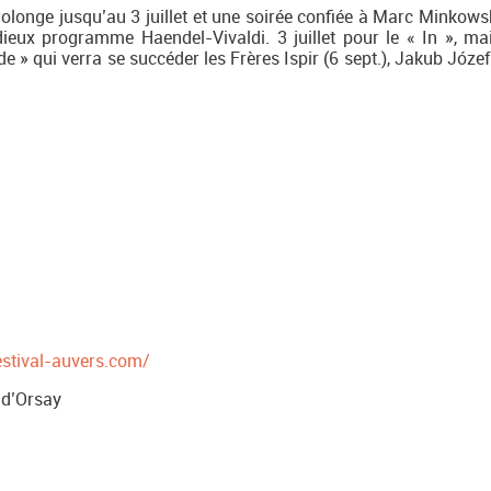
rolonge jusqu’au 3 juillet et une soirée confiée à Marc Minkowsk
eux programme Haendel-Vivaldi. 3 juillet pour le « In », ma
de » qui verra se succéder les Frères Ispir (6 sept.), Jakub Józef
estival-auvers.com/
 d’Orsay