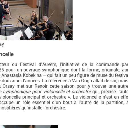
ay
ncelle
teur du Festival d’Auvers, l’initiative de la commande p
026 pour un ouvrage symphonique dont la forme, originale, au
e Anastasia Kobekina – qui fait un peu figure de muse du festiva
une douzaine d’années. La référence à Van Gogh allait de soi, mai
qu’Orsay met sur Renoir cette saison pour y trouver une autr
 symphonique pour violoncelle et orchestre
qui, précise l’aut
oncelle principal et orchestre ». Le violoncelle n’est en effe
ccupe un rôle essentiel d’un bout à l’autre de la partition, à
osphères qu’installe l’orchestre.