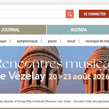
SE CONNECTER
JOURNAL
AGENDA
oque
symphonique
piano
vocal
musique de ch
 au Musée d’Orsay/45e Festival d’Auvers-sur-Oise – Escaich chez les peintr