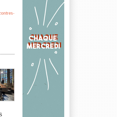
contres-
S