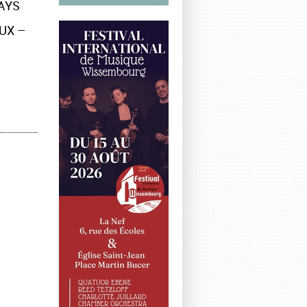
AYS
UX –