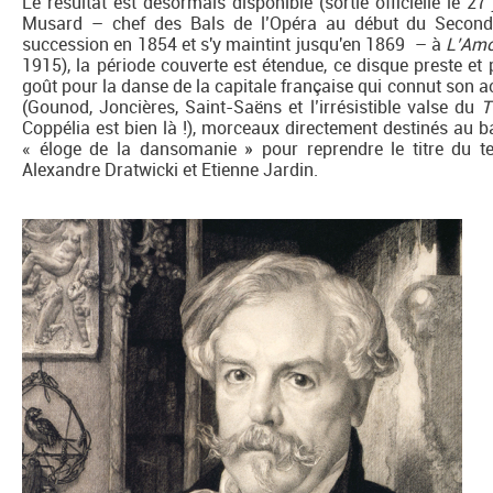
Le résultat est désormais disponible (sortie officielle le 27 
Musard – chef des Bals de l’Opéra au début du Second 
succession en 1854 et s'y maintint jusqu'en 1869 – à
L’Amo
1915), la période couverte est étendue, ce disque preste et 
goût pour la danse de la capitale française qui connut son 
(Gounod, Joncières, Saint-Saëns et l’irrésistible valse du
T
Coppélia est bien là !), morceaux directement destinés au bal
« éloge de la dansomanie » pour reprendre le titre du tex
Alexandre Dratwicki et Etienne Jardin.