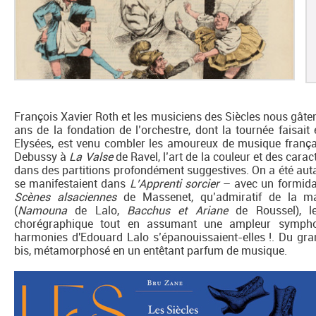
François Xavier Roth et les musiciens des Siècles nous gâten
ans de la fondation de l’orchestre, dont la tournée faisai
Elysées, est venu combler les amoureux de musique franç
Debussy à
La Valse
de Ravel, l’art de la couleur et des carac
dans des partitions profondément suggestives. On a été autant
se manifestaient dans
L’Apprenti sorcier
– avec un formidab
Scènes alsaciennes
de Massenet, qu’admiratif de la ma
(
Namouna
de Lalo,
Bacchus et Ariane
de Roussel), le
chorégraphique tout en assumant une ampleur sympho
harmonies d'Edouard Lalo s’épanouissaient-elles !. Du grand
bis, métamorphosé en un entêtant parfum de musique.