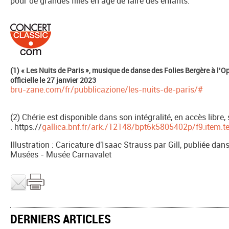
pour de grandes filles en âge de faire des enfants.
(1) « Les Nuits de Paris », musique de danse des Folies Bergère à l’O
officielle le 27 janvier 2023
bru-zane.com/fr/pubblicazione/les-nuits-de-paris/#
(2) Chérie est disponible dans son intégralité, en accès libre, s
: https://
gallica.bnf.fr/ark:/12148/bpt6k5805402p/f9.item.t
Illustration : Caricature d'Isaac Strauss par Gill, publiée dan
Musées - Musée Carnavalet
DERNIERS ARTICLES