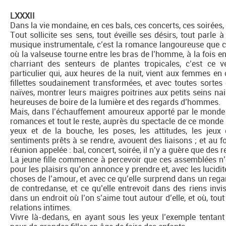
LXXXII
Dans la vie mondaine, en ces bals, ces concerts, ces soirées, l
Tout sollicite ses sens, tout éveille ses désirs, tout parle à 
musique instrumentale, c’est la romance langoureuse que cha
où la valseuse tourne entre les bras de l’homme, à la fois eni
charriant des senteurs de plantes tropicales, c’est ce 
particulier qui, aux heures de la nuit, vient aux femmes en 
fillettes soudainement transformées, et avec toutes sortes 
naïves, montrer leurs maigres poitrines aux petits seins nai
heureuses de boire de la lumière et des regards d’hommes.
Mais, dans l’échauffement amoureux apporté par le monde à 
romances et tout le reste, auprès du spectacle de ce monde 
yeux et de la bouche, les poses, les attitudes, les jeux 
sentiments prêts à se rendre, avouent des liaisons ; et au 
réunion appelée : bal, concert, soirée, il n’y a guère que de
La jeune fille commence à percevoir que ces assemblées n’ont
pour les plaisirs qu’on annonce y prendre et, avec les lucidit
choses de l’amour, et avec ce qu’elle surprend dans un rega
de contredanse, et ce qu’elle entrevoit dans des riens invis
dans un endroit où l’on s’aime tout autour d’elle, et où, tou
relations intimes.
Vivre là-dedans, en ayant sous les yeux l’exemple tentant