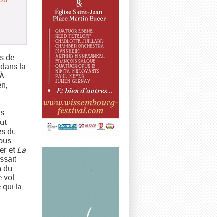
as de
 dans la
 À
en,
es
ut
es du
Nous
er et
La
ssait
n du
e vol
 qui la