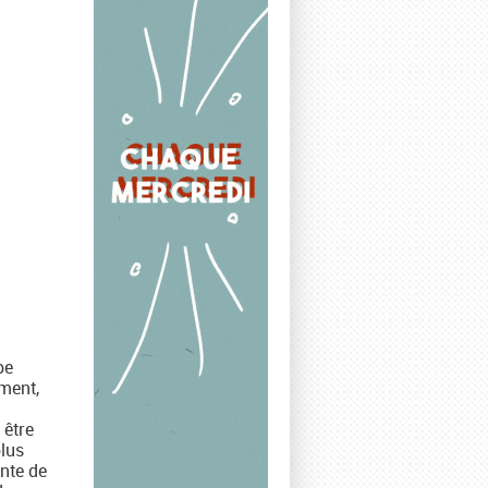
pe
ement,
 être
plus
ante de