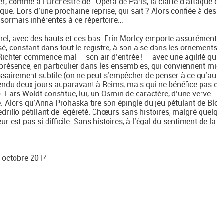
r, comme à l’Orchestre de l’Opéra de Paris, la clarté d’attaque 
que. Lors d’une prochaine reprise, qui sait ? Alors confiée à des
ésormais inhérentes à ce répertoire…
onnel, avec des hauts et des bas. Erin Morley emporte assurément
, constant dans tout le registre, à son aise dans les ornements
ichter commence mal – son air d’entrée ! – avec une agilité qu
 présence, en particulier dans les ensembles, qui conviennent m
ssairement subtile (on ne peut s’empêcher de penser à ce qu’aura
tendu deux jours auparavant à Reims, mais qui ne bénéfice pas 
. Lars Woldt constitue, lui, un Osmin de caractère, d’une verve
Alors qu’Anna Prohaska tire son épingle du jeu pétulant de Blo
drillo pétillant de légèreté. Chœurs sans histoires, malgré quel
r est pas si difficile. Sans histoires, à l’égal du sentiment de la
9 octobre 2014