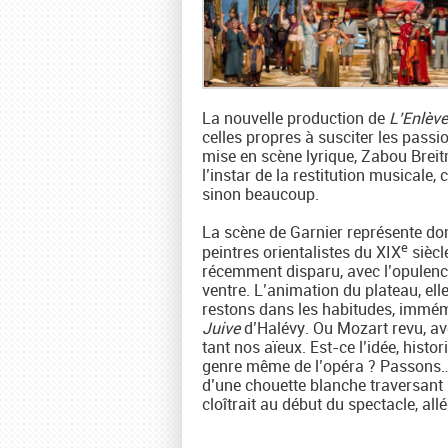
La nouvelle production de
L’Enlève
celles propres à susciter les pas
mise en scène lyrique, Zabou Breit
l’instar de la restitution musicale,
sinon beaucoup.
La scène de Garnier représente don
e
peintres orientalistes du XIX
siècl
récemment disparu, avec l’opulence
ventre. L’animation du plateau, elle
restons dans les habitudes, immé
Juive
d’Halévy. Ou Mozart revu, ave
tant nos aïeux. Est-ce l’idée, hist
genre même de l’opéra ? Passons… Et
d’une chouette blanche traversant l
cloîtrait au début du spectacle, a