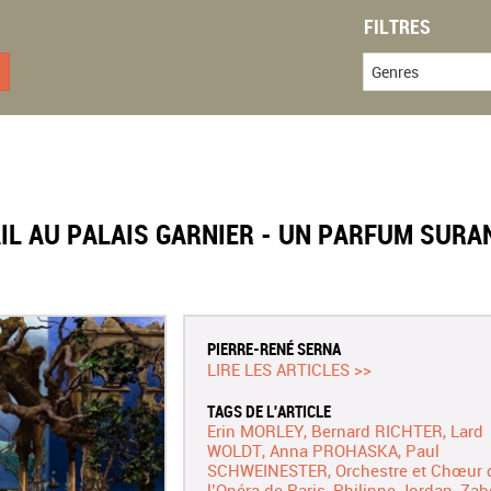
FILTRES
Genres
IL AU PALAIS GARNIER - UN PARFUM SURA
PIERRE-RENÉ SERNA
LIRE LES ARTICLES >>
TAGS DE L'ARTICLE
Erin MORLEY
Bernard RICHTER
Lard
WOLDT
Anna PROHASKA
Paul
SCHWEINESTER
Orchestre et Chœur 
l’Opéra de Paris
Philippe Jordan
Zab