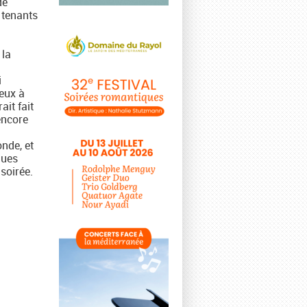
de
 tenants
 la
i
ieux à
it fait
encore
nde, et
ques
 soirée.