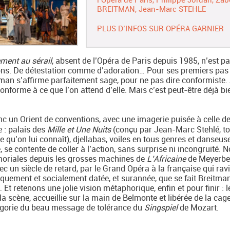
BREITMAN
Jean-Marc STEHLE
PLUS D’INFOS SUR OPÉRA GARNIER
ment au sérail
, absent de l’Opéra de Paris depuis 1985, n’est p
sions. De détestation comme d’adoration… Pour ses premiers pas
man s’affirme parfaitement sage, pour ne pas dire conformiste.
 conforme à ce que l’on attend d’elle. Mais c’est peut-être déjà bi
c un Orient de conventions, avec une imagerie puisée à celle d
e : palais des
Mille et Une Nuits
(conçu par Jean-Marc Stehlé, to
 qu’on lui connaît), djellabas, voiles en tous genres et danseus
, se contente de coller à l’action, sans surprise ni incongruité. 
moriales depuis les grosses machines de
L’Africaine
de Meyerbe
c un siècle de retard, par le Grand Opéra à la française qui ravi
oriquement et socialement datée, et surannée, que se fait Breitma
 retenons une jolie vision métaphorique, enfin et pour finir : l
a scène, accueillie sur la main de Belmonte et libérée de la cage
llégorie du beau message de tolérance du
Singspiel
de Mozart.