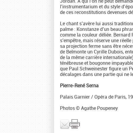
Jordan. À qui l’on ne peut demande
l’instrumentarium et du style d’épo
de ces reconstitutions devenues d
Le chant s’avère lui aussi traditi
palme : Konstanze d’un beau phrasé
comme la couleur déliée. Bernard R
s’empêtre, mais réserve une réelle
sa projection ferme sans être néce
de Belmonte un Cyrille Dubois, en
de la même carrière internationale)
ténébreuse et bougonne impayable. 
que Paul Schweinester figure un Pe
décalages dans une partie qui ne leu
Pierre-René Serna
Palais Garnier / Opéra de Paris, 1
Photos © Agathe Poupeney