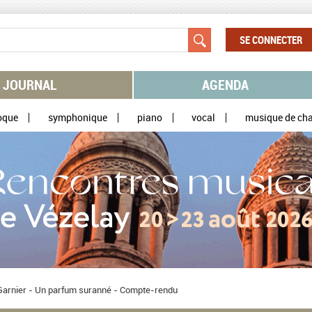
SE CONNECTER
JOURNAL
AGENDA
oque
symphonique
piano
vocal
musique de ch
 Garnier - Un parfum suranné - Compte-rendu