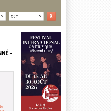
Où ?
NNÉ -
de
ou