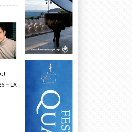
AU
6 – LA
–