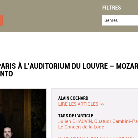
FILTRES
Genres
ARIS À L’AUDITORIUM DU LOUVRE – MOZAR
ENTO
ALAIN COCHARD
LIRE LES ARTICLES >>
TAGS DE L'ARTICLE
Julien CHAUVIN
Quatuor Cambini-Pa
Le Concert de la Loge