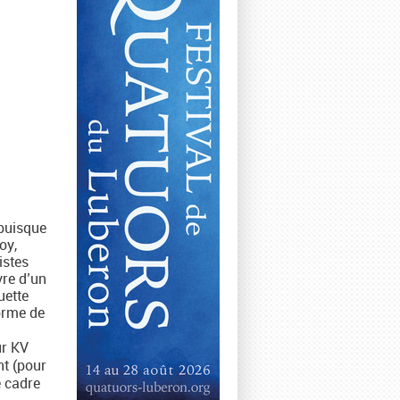
 puisque
oy,
istes
vre d’un
uette
orme de
ur KV
nt (pour
e cadre