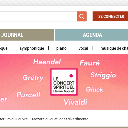
SE CONNECTER
JOURNAL
AGENDA
oque
symphonique
piano
vocal
musique de ch
itorium du Louvre – Mozart, du quatuor et divertimento