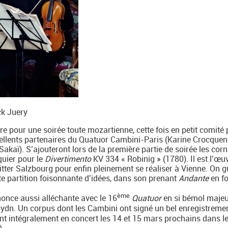
ck Juery
re pour une soirée toute mozartienne, cette fois en petit comité
cellents partenaires du Quatuor Cambini-Paris (Karine Crocquen
akaï). S’ajouteront lors de la première partie de soirée les corn
uier pour le
Divertimento
KV 334 « Robinig » (1780). Il est l’œu
tter Salzbourg pour enfin pleinement se réaliser à Vienne. On g
e partition foisonnante d’idées, dans son prenant
Andante
en f
ème
once aussi alléchante avec le 16
Quatuor
en si bémol maje
aydn. Un corpus dont les Cambini ont signé un bel enregistreme
nt intégralement en concert les 14 et 15 mars prochains dans l
).