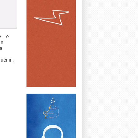
. Le
in
a
uénin,