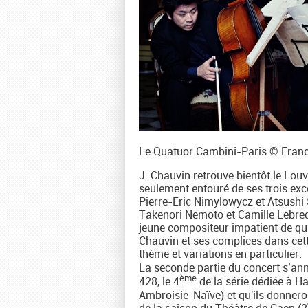
Le Quatuor Cambini-Paris © Fran
J. Chauvin retrouve bientôt le Louv
seulement entouré de ses trois ex
Pierre-Eric Nimylowycz et Atsushi S
Takenori Nemoto et Camille Lebreq
jeune compositeur impatient de qui
Chauvin et ses complices dans cett
thème et variations en particulier.
La seconde partie du concert s’ann
ème
428, le 4
de la série dédiée à H
Ambroisie-Naïve) et qu'ils donnero
de la saison du Théâtre de Caen (2