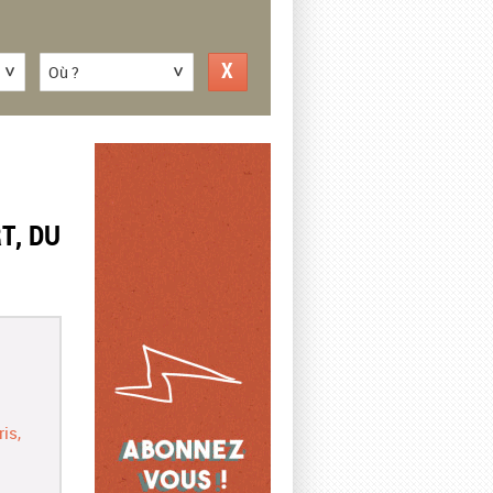
Où ?
T, DU
ris