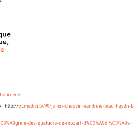
zbourgeois
 : http://
pt.medici.tv/#!/julien-chauvin-sandrine-piau-haydn-
int%C3%A9grale-des-quatuors-de-mozart-d%C3%A9di%C3%A9s-