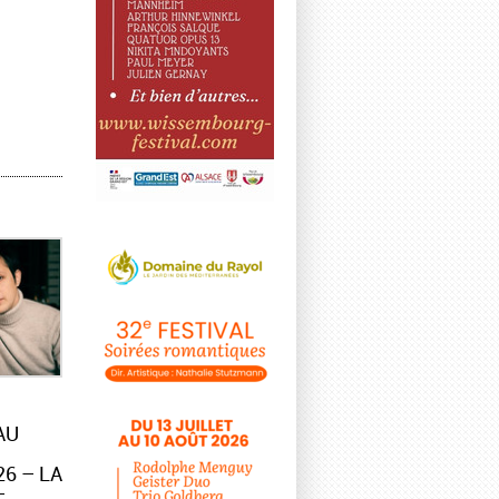
AU
6 – LA
–