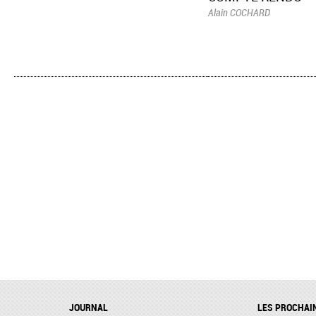
Alain COCHARD
JOURNAL
LES PROCHAI