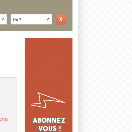
Où ?
LYON