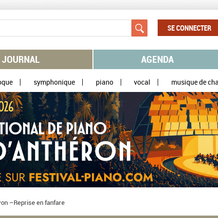
SE CONNECTER
JOURNAL
AGENDA
oque
symphonique
piano
vocal
musique de ch
Lyon –Reprise en fanfare