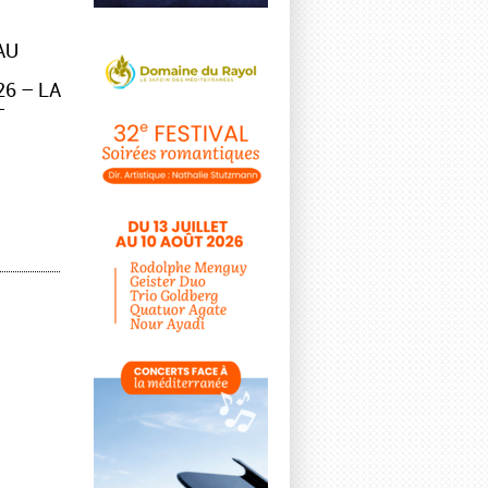
AU
6 – LA
–