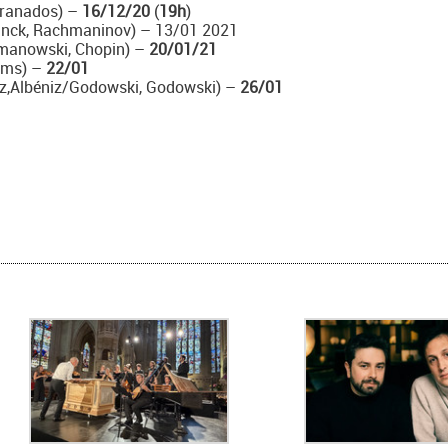
Granados) –
16/12/20
(
19h
)
anck, Rachmaninov) – 13/01 2021
manowski, Chopin) –
20/01/21
hms) –
22/01
iz,Albéniz/Godowski, Godowski) –
26/01