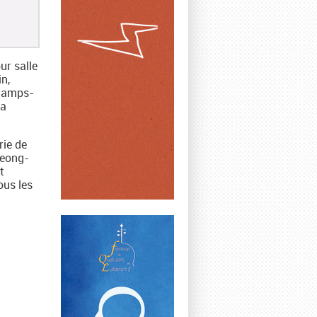
ur salle
n,
Champs-
va
rie de
Seong-
t
ous les