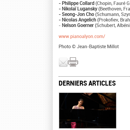
- Philippe Collard
(Chopin, Fauré 
- Nikolaï Lugansky
(Beethoven, Fr
- Seong-Jon Cho
(Schumann, Szy
- Nicolas Angelich
(Prokofiev, Bra
-
Nelson Goerner
(Schubert, Albén
www.pianoalyon.com/
Photo © Jean-Baptiste Millot
DERNIERS ARTICLES