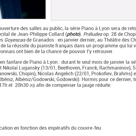
verture des salles au public, la série Piano à Lyon sera de reto
cital de Jean-Philippe Collard (
photo
).
Préludes
op. 28 de Chopi
es
Goyescas
de Granados : en janvier dernier, au Théâtre des 
t de la réussite du pianiste français dans un programme qui lui 
nais ont bien de la chance de pouvoir l’y retrouver.
 en fanfare de Piano à Lyon : durant le seul mois de janvier la sé
t Nikolaï Lugansky (13/01, Beethoven, Franck, Rachmaninov), 
wski, Chopin), Nicolas Angelich (22/01, Prokofiev, Brahms) e
lbéniz, Albéniz/Godowski, Godowski). Hormis pour ce dernier, t
 (17h et 20h30
afin de compenser la jauge réduite.
)
(1)
ication en fonction des impératifs du couvre-feu