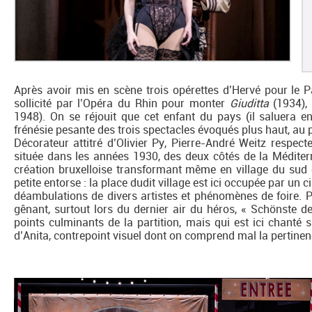
Après avoir mis en scène trois opérettes d’Hervé pour le P
sollicité par l’Opéra du Rhin pour monter
Giuditta
(1934), 
1948). On se réjouit que cet enfant du pays (il saluera en 
frénésie pesante des trois spectacles évoqués plus haut, au 
Décorateur attitré d’Olivier Py, Pierre-André Weitz respecte
située dans les années 1930, des deux côtés de la Méditerr
création bruxelloise transformant même en village du sud 
petite entorse : la place dudit village est ici occupée par un 
déambulations de divers artistes et phénomènes de foire. P
gênant, surtout lors du dernier air du héros, « Schönste d
points culminants de la partition, mais qui est ici chanté 
d’Anita, contrepoint visuel dont on comprend mal la pertinen