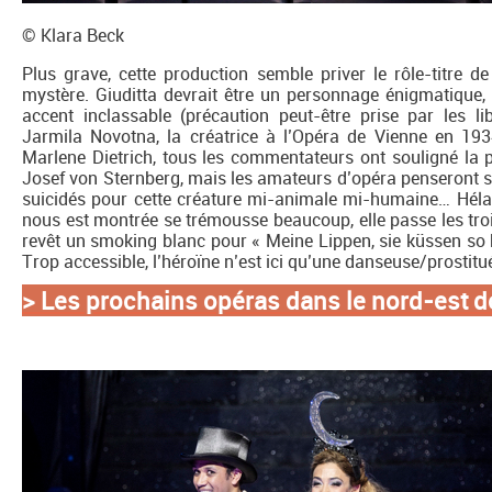
© Klara Beck
Plus grave, cette production semble priver le rôle-titre d
mystère. Giuditta devrait être un personnage énigmatique, 
accent inclassable (précaution peut-être prise par les lib
Jarmila Novotna, la créatrice à l’Opéra de Vienne en 193
Marlene Dietrich, tous les commentateurs ont souligné la p
Josef von Sternberg, mais les amateurs d’opéra penseront s
suicidés pour cette créature mi-animale mi-humaine… Hélas, 
nous est montrée se trémousse beaucoup, elle passe les tro
revêt un smoking blanc pour « Meine Lippen, sie küssen so h
Trop accessible, l’héroïne n’est ici qu’une danseuse/prostitu
> Les prochains opéras dans le nord-est d