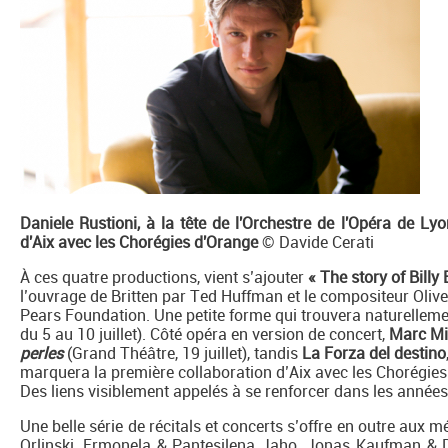
Daniele Rustioni, à la tête de l'Orchestre de l'Opéra de Ly
d'Aix avec les Chorégies d'Orange
© Davide Cerati
À ces quatre productions, vient s’ajouter
« The story of Billy 
l’ouvrage de Britten par Ted Huffman et le compositeur Oliver
Pears Foundation. Une petite forme qui trouvera naturellem
du 5 au 10 juillet). Côté opéra en version de concert,
Marc Mi
perles
(Grand Théâtre, 19 juillet), tandis
La Forza del destino
marquera la première collaboration d’Aix avec les Chorégies d
Des liens visiblement appelés à se renforcer dans les années 
Une belle série de récitals et concerts s’offre en outre au
Orlinski, Ermonela & Pantesilena Jaho, Jonas Kaufman & 