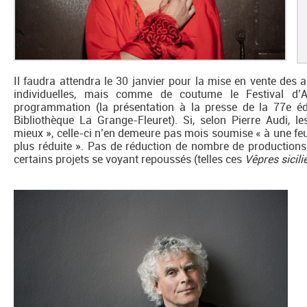
Il faudra attendra le 30 janvier pour la mise en vente des 
individuelles, mais comme de coutume le Festival d’
programmation (la présentation à la presse de la 77e éd
Bibliothèque La Grange-Fleuret). Si, selon Pierre Audi, l
mieux », celle-ci n’en demeure pas mois soumise « à une feuil
plus réduite ». Pas de réduction de nombre de productions 
certains projets se voyant repoussés (telles ces
Vêpres sicil