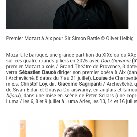
Premier Mozart à Aix pour Sir Simon Rattle © Oliver Helbig
Mozart, le baroque, une grande partition du XIXe ou du XXe s
sur ces quatre grands piliers en 2025 avec
Don Giovanni
(m.
premier Mozart aixois / Grand Théâtre de Provence, 8 dates 
verra
Sébastien Daucé
diriger son premier opéra à Aix (da
l’Archevêché, 8 dates du 7 au 21 juillet),
Louise
de Charpenti
m.e.s.
Christof Loy
, dir.
Giacomo Sagripanti
/ Archevêché, q
de Sivan Eldar et Gnavya Doraiswamy, en anglais et tamou
bijoux
), dans une mise en scène de Peter Sellars (une copr
Luma / les 6, 8 et 9 juillet à Luma Arles, les 13, 14 et 16 juil