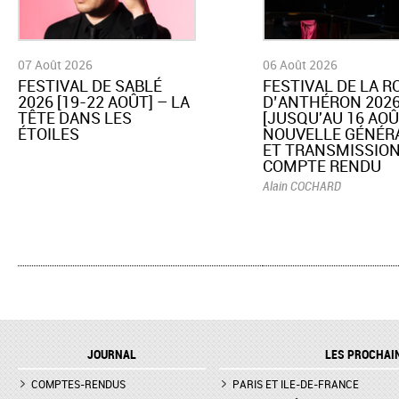
07 Août 2026
06 Août 2026
​FESTIVAL DE SABLÉ
​FESTIVAL DE LA 
2026 [19-22 AOÛT] – LA
D’ANTHÉRON 202
TÊTE DANS LES
[JUSQU'AU 16 AOÛ
ÉTOILES
NOUVELLE GÉNÉR
ET TRANSMISSION
COMPTE RENDU
Alain COCHARD
JOURNAL
LES PROCHAI
COMPTES-RENDUS
PARIS ET ILE-DE-FRANCE