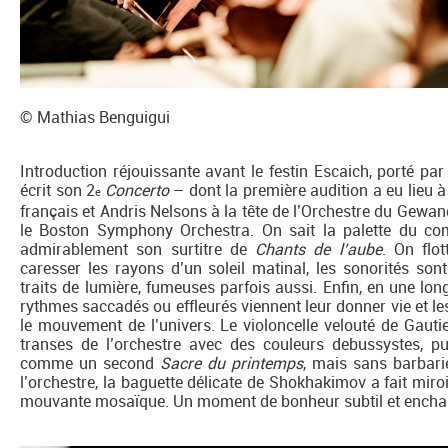
© Mathias Benguigui
Introduction réjouissante avant le festin Escaich, porté pa
écrit son 2
Concerto
– dont la première audition a eu lieu à 
e
français et Andris Nelsons à la tête de l’Orchestre du Gew
le Boston Symphony Orchestra. On sait la palette du compo
admirablement son surtitre de
Chants de l’aube
. On flo
caresser les rayons d’un soleil matinal, les sonorités so
traits de lumière, fumeuses parfois aussi. Enfin, en une lon
rythmes saccadés ou effleurés viennent leur donner vie et les
le mouvement de l’univers. Le violoncelle velouté de Gaut
transes de l’orchestre avec des couleurs debussystes, pui
comme un second
Sacre du printemps
, mais sans barbarie
l’orchestre, la baguette délicate de Shokhakimov a fait miroit
mouvante mosaïque. Un moment de bonheur subtil et encha