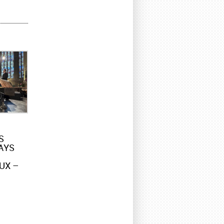
S
AYS
UX –