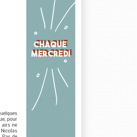
quelques
ue, pour
 airs ne
r Nicolas
. Pas de