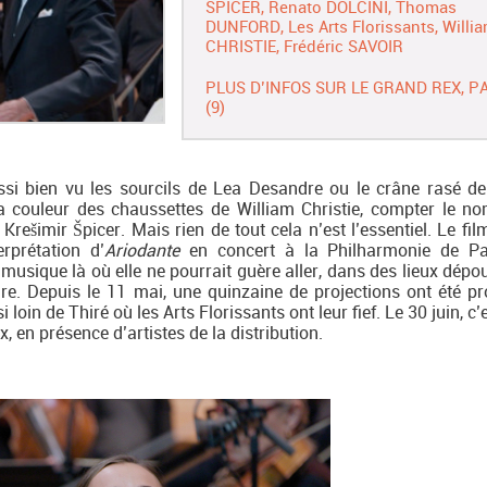
SPICER
Renato DOLCINI
Thomas
DUNFORD
Les Arts Florissants
Willi
CHRISTIE
Frédéric SAVOIR
PLUS D’INFOS SUR LE GRAND REX, P
(9)
ssi bien vu les sourcils de Lea Desandre ou le crâne rasé d
la couleur des chaussettes de William Christie, compter le n
rešimir Špicer. Mais rien de tout cela n’est l’essentiel. Le fil
erprétation d’
Ariodante
en concert à la Philharmonie de Par
usique là où elle ne pourrait guère aller, dans des lieux dépo
aire. Depuis le 11 mai, une quinzaine de projections ont été p
oin de Thiré où les Arts Florissants ont leur fief. Le 30 juin, c’
, en présence d’artistes de la distribution.