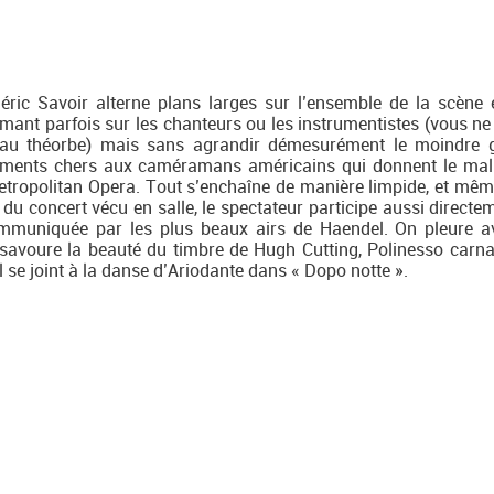
déric Savoir alterne plans larges sur l’ensemble de la scène 
omant parfois sur les chanteurs ou les instrumentistes (vous ne
au théorbe) mais sans agrandir démesurément le moindre g
ements chers aux caméramans américains qui donnent le ma
etropolitan Opera. Tout s’enchaîne de manière limpide, et même
du concert vécu en salle, le spectateur participe aussi directe
communiquée par les plus beaux airs de Haendel. On pleure 
savoure la beauté du timbre de Hugh Cutting, Polinesso carnas
’il se joint à la danse d’Ariodante dans « Dopo notte ».