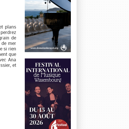
et plans
 perdrez
rain de
l de mer
 si rien
ment que
avec Ana
sier, et