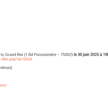
ris, Grand Rex (1 Bd Poissonnière – 75002)
le 30 juin 2025 à 1
-film.php?id=5054
inémas)
ons/