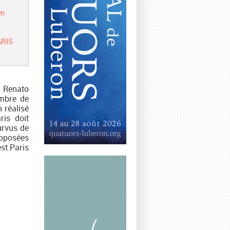
am
ARIS
e Renato
ombre de
m réalisé
is doit
urvus de
roposées
est Paris