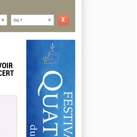
Où ?
VOIR
CERT
r