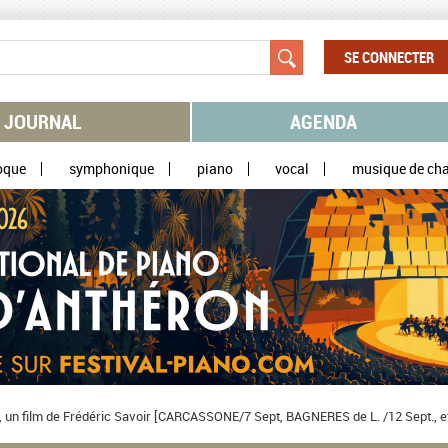
SE CONNECTER
JOURNAL
AGENDA
oque
symphonique
piano
vocal
musique de ch
ts, un film de Frédéric Savoir [CARCASSONE/7 Sept, BAGNERES de L. /12 Sept., et