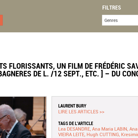
FILTRES
Genres
TS FLORISSANTS, UN FILM DE FRÉDÉRIC SA
AGNERES DE L. /12 SEPT., ETC. ] – DU CON
LAURENT BURY
LIRE LES ARTICLES >>
TAGS DE L'ARTICLE
Lea DESANDRE
Ana Maria LABIN
Ana
VIEIRA LEITE
Hugh CUTTING
Kresimi