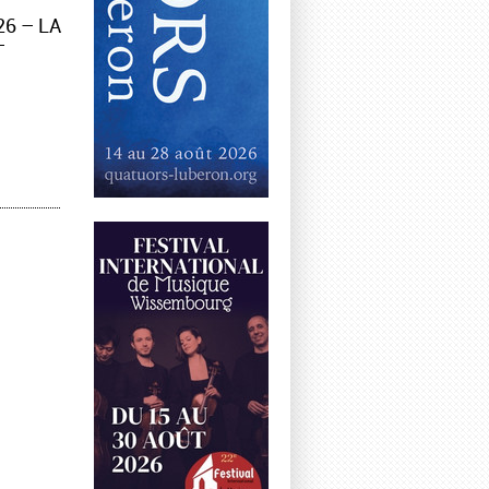
6 – LA
–