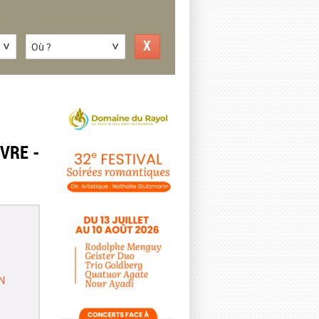
Où ?
VRE -
N