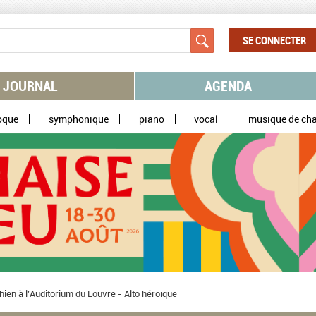
SE CONNECTER
JOURNAL
AGENDA
oque
symphonique
piano
vocal
musique de ch
hien à l’Auditorium du Louvre - Alto héroïque