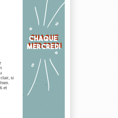
e
n
du
lair, si
ghien.
6 et