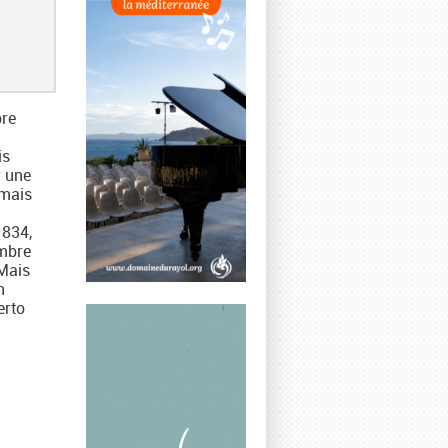
bre
is
r une
amais
1834,
embre
 Mais
n
erto