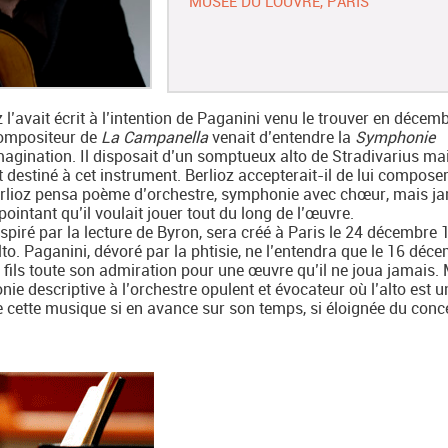
MUSÉE DU LOUVRE, PARIS
z l’avait écrit à l’intention de Paganini venu le trouver en décem
compositeur de
La Campanella
venait d’entendre la
Symphonie
magination. Il disposait d’un somptueux alto de Stradivarius ma
 destiné à cet instrument. Berlioz accepterait-il de lui compose
erlioz pensa poème d’orchestre, symphonie avec chœur, mais j
pointant qu’il voulait jouer tout du long de l’œuvre.
inspiré par la lecture de Byron, sera créé à Paris le 24 décembre 
lto. Paganini, dévoré par la phtisie, ne l’entendra que le 16 déc
n fils toute son admiration pour une œuvre qu’il ne joua jamais.
nie descriptive à l’orchestre opulent et évocateur où l’alto est u
 cette musique si en avance sur son temps, si éloignée du conc