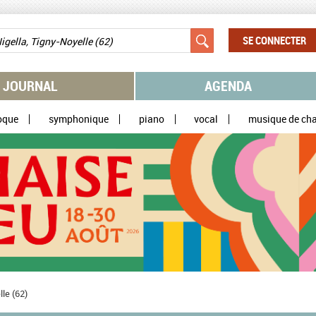
SE CONNECTER
JOURNAL
AGENDA
oque
symphonique
piano
vocal
musique de ch
le (62)