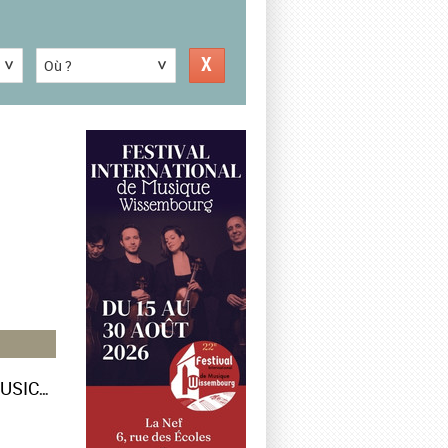
Où ?
L'ÉTÉ DU BATEAU IVRE [NANCYPHONIES, 15 JUILLET ; MOMENTS MUSICAUX DE LA BAIE DU MONT SAINT-MICHEL, 10-14 AOÛT ; FESTIVAL DE GARGILESSE, 23 AOÛT] – LES JOURS HEUREUX