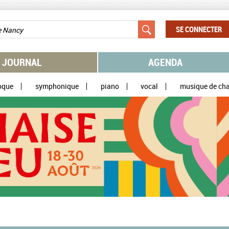
SE CONNECTER
JOURNAL
AGENDA
oque
symphonique
piano
vocal
musique de ch