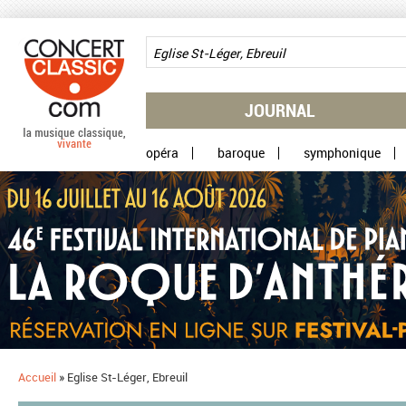
Aller au contenu principal
JOURNAL
opéra
baroque
symphonique
Accueil
»
Eglise St-Léger, Ebreuil