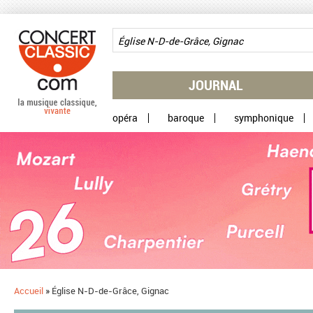
Aller au contenu principal
JOURNAL
opéra
baroque
symphonique
Accueil
»
Église N-D-de-Grâce, Gignac