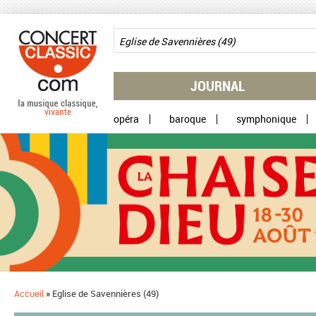
Aller au contenu principal
JOURNAL
opéra
baroque
symphonique
Accueil
»
Eglise de Savennières (49)