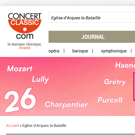
Aller au contenu principal
JOURNAL
opéra
baroque
symphonique
Accueil
»
Eglise d'Arques la Bataille