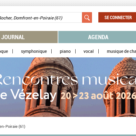
SE CONNECTER
JOURNAL
AGENDA
oque
symphonique
piano
vocal
musique de ch
n-Poiraie (61)