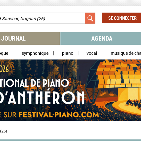
SE CONNECTER
JOURNAL
AGENDA
oque
symphonique
piano
vocal
musique de ch
(26)