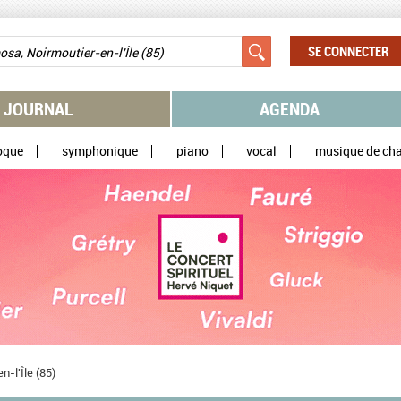
SE CONNECTER
JOURNAL
AGENDA
oque
symphonique
piano
vocal
musique de ch
-l'Île (85)