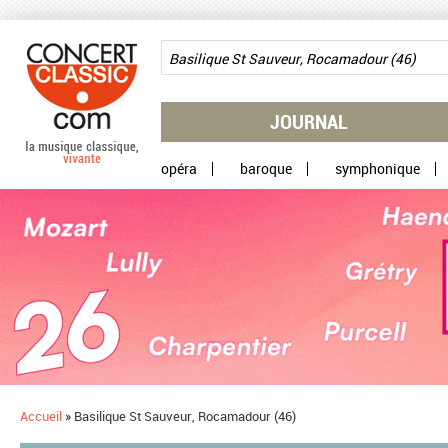
Aller au contenu principal
JOURNAL
opéra
baroque
symphonique
Accueil
»
Basilique St Sauveur, Rocamadour (46)