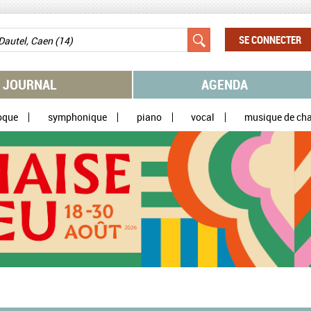
SE CONNECTER
JOURNAL
AGENDA
oque
symphonique
piano
vocal
musique de ch