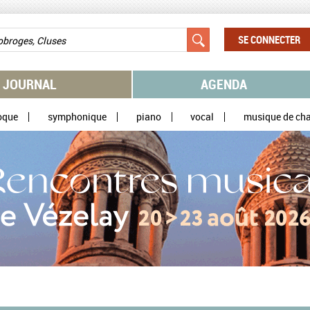
SE CONNECTER
JOURNAL
AGENDA
oque
symphonique
piano
vocal
musique de ch