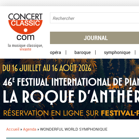
Aller au contenu principal
JOURNAL
opéra
baroque
symphonique
Accueil
»
Agenda
»
WONDERFUL WORLD SYMPHONIQUE