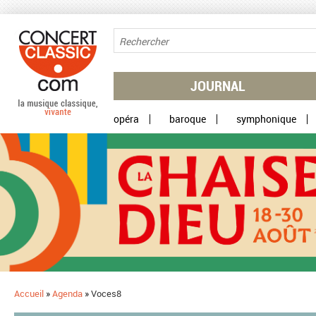
Aller au contenu principal
JOURNAL
opéra
baroque
symphonique
Accueil
»
Agenda
»
Voces8