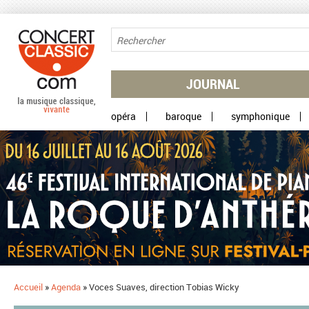
Aller au contenu principal
JOURNAL
opéra
baroque
symphonique
Accueil
»
Agenda
»
Voces Suaves, direction Tobias Wicky