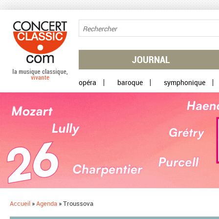
Aller au contenu principal
JOURNAL
opéra
baroque
symphonique
Accueil
»
Agenda
»
Troussova