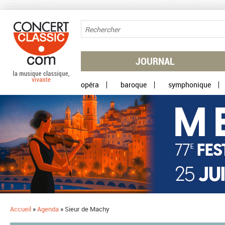
Aller au contenu principal
JOURNAL
opéra
baroque
symphonique
Accueil
»
Agenda
»
Sieur de Machy