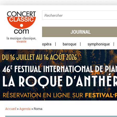
Aller au contenu principal
JOURNAL
opéra
baroque
symphonique
Accueil
»
Agenda
»
Roma