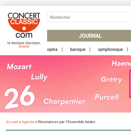
Aller au contenu principal
JOURNAL
opéra
baroque
symphonique
Accueil
»
Agenda
»
Résonances par l'Ensemble Aedes