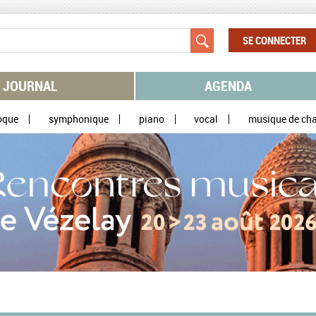
SE CONNECTER
JOURNAL
AGENDA
oque
symphonique
piano
vocal
musique de ch