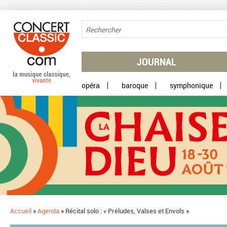
Aller au contenu principal
JOURNAL
opéra
baroque
symphonique
Accueil
»
Agenda
»
Récital solo : « Préludes, Valses et Envols »