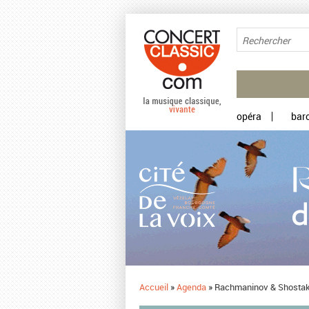
Aller au contenu principal
opéra
bar
Accueil
»
Agenda
»
Rachmaninov & Shosta