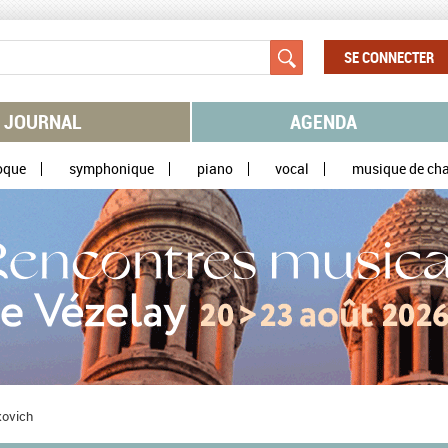
SE CONNECTER
JOURNAL
AGENDA
oque
symphonique
piano
vocal
musique de ch
kovich