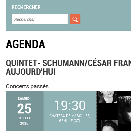
RECHERCHER
AGENDA
QUINTET- SCHUMANN/CÉSAR FRANC
AUJOURD'HUI
Concerts passés
SAMEDI
19:30
25
CHÂTEAU DE MAROLLES,
JUILLET
GENILLÉ (37)
2026