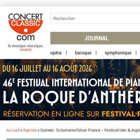
Aller au contenu principal
JOURNAL
opéra
baroque
symphonique
Accueil
»
Agenda
»
Quintet- Schumann/César Franck - Festival Hier & Aujo