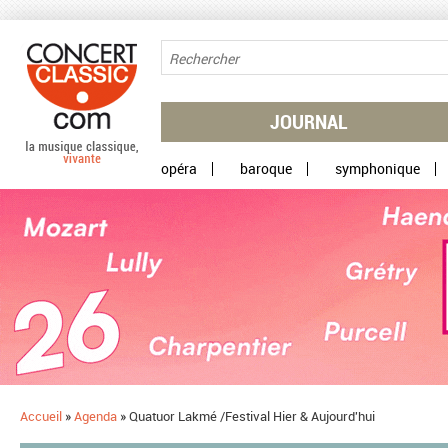
Aller au contenu principal
JOURNAL
opéra
baroque
symphonique
Accueil
»
Agenda
»
Quatuor Lakmé /Festival Hier & Aujourd'hui