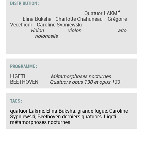
DISTRIBUTION :
Quatuor LAKMÉ
Elina Buksha Charlotte Chahuneau Grégoire
Vecchioni Caroline Sypniewski
violon violon alto
violoncelle
PROGRAMME :
LIGETI
Métamorphoses nocturnes
BEETHOVEN
Quatuors opus 130 et opus 133
TAGS :
quatuor Lakmé
,
Elina Buksha
,
grande fugue
,
Caroline
Sypniewski
,
Beethoven derniers quatuors
,
Ligeti
métamorphoses nocturnes