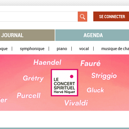
SE CONNECTER
JOURNAL
AGENDA
oque
symphonique
piano
vocal
musique de ch