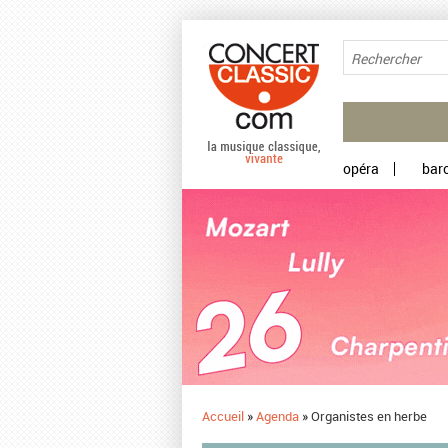
Aller au contenu principal
opéra
bar
Accueil
»
Agenda
»
Organistes en herbe