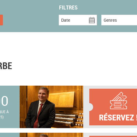
FILTRES
Date
Genres
RBE
00
QUE À
5)