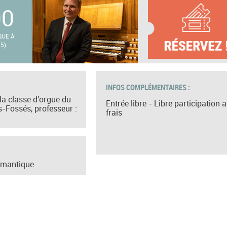
00
QUE À
5)
INFOS COMPLÉMENTAIRES :
la classe d'orgue du
Entrée libre - Libre participation 
-Fossés, professeur :
frais
omantique