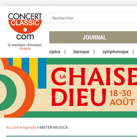
Aller au contenu principal
JOURNAL
opéra
baroque
symphonique
Accueil
»
Agenda
»
MATER MUSICA