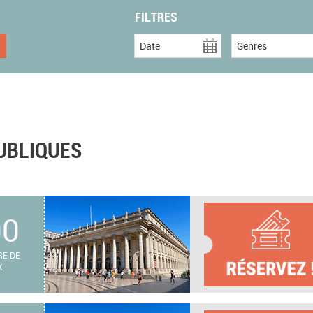
FILTRES
Date
Genres
UBLIQUES
00
RE DE
X