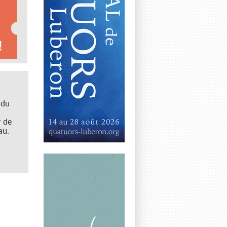
 du
r de
au.