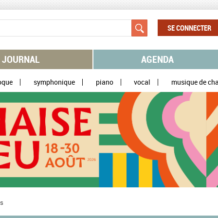
SE CONNECTER
JOURNAL
AGENDA
oque
symphonique
piano
vocal
musique de ch
es