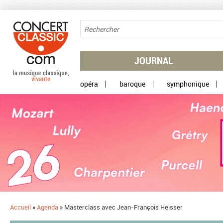
Aller au contenu principal
JOURNAL
opéra
baroque
symphonique
Accueil
»
Agenda
»
Masterclass avec Jean-François Heisser