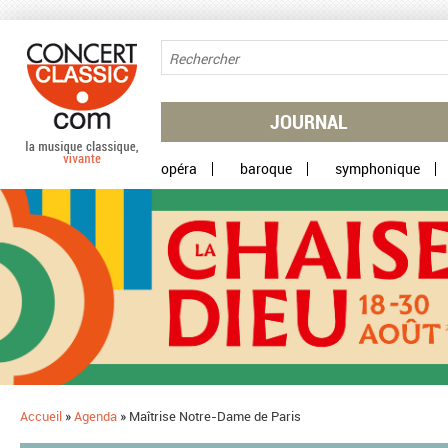
Aller au contenu principal
JOURNAL
opéra
baroque
symphonique
Accueil
»
Agenda
»
Maîtrise Notre-Dame de Paris