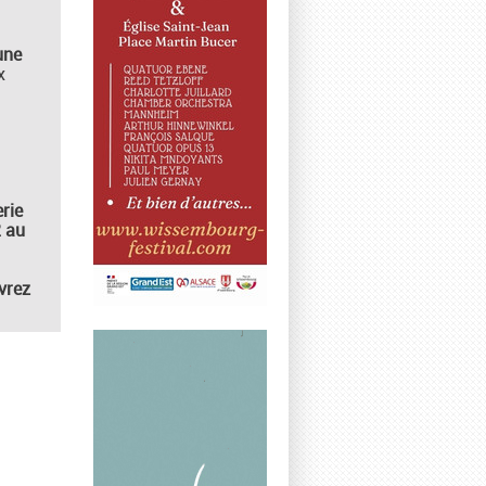
une
x
erie
2 au
vrez