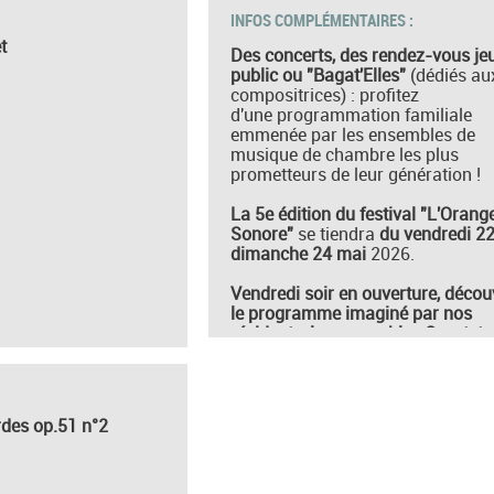
INFOS COMPLÉMENTAIRES :
t
Des concerts, des rendez-vous je
public ou "Bagat'Elles"
(dédiés au
compositrices) : profitez
d'une programmation familiale
emmenée par les ensembles de
musique de chambre les plus
prometteurs de leur génération !
La 5e édition du festival "L'Orang
Sonore"
se tiendra
du vendredi 2
dimanche 24 mai
2026.
Vendredi soir en ouverture, décou
le programme imaginé par nos
résidents, les ensembles Quartet
Integra (Allemagne) et Viatores
Quartet (Allemagne).
Entrée gratuite dans le parc sur
des op.51 n°2
présentation du billet.