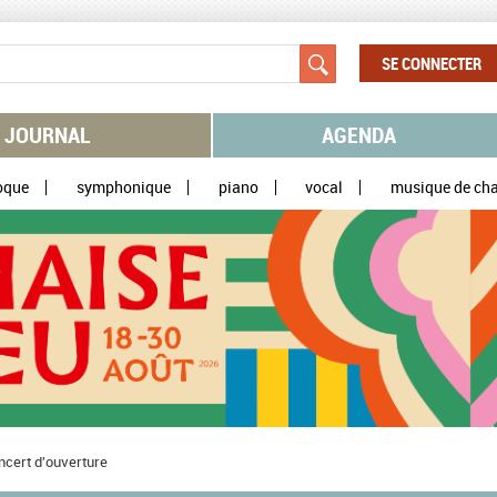
SE CONNECTER
JOURNAL
AGENDA
oque
symphonique
piano
vocal
musique de ch
ncert d'ouverture