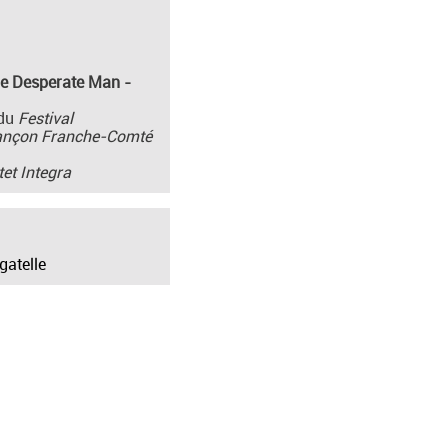
he Desperate Man -
 du
Festival
sançon Franche-Comté
tet Integra
gatelle