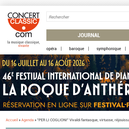
Aller au contenu principal
JOURNAL
opéra
baroque
symphonique
Accueil
»
Agenda
»
"PER LI COGLIONI" Vivaldi fantasque, virtuose, réjouissa