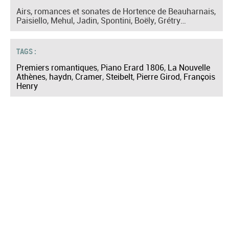
Airs, romances et sonates de Hortence de Beauharnais,
Paisiello, Mehul, Jadin, Spontini, Boëly, Grétry…
TAGS :
Premiers romantiques
,
Piano Erard 1806
,
La Nouvelle
Athènes
,
haydn
,
Cramer
,
Steibelt
,
Pierre Girod
,
François
Henry