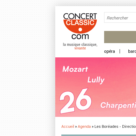
Aller au contenu principal
opéra
bar
Accueil
»
Agenda
»
Les Boréades - Directi