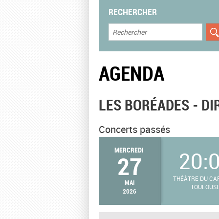
RECHERCHER
AGENDA
LES BORÉADES - D
Concerts passés
MERCREDI
20:
27
THÉÂTRE DU CAP
MAI
TOULOUS
2026