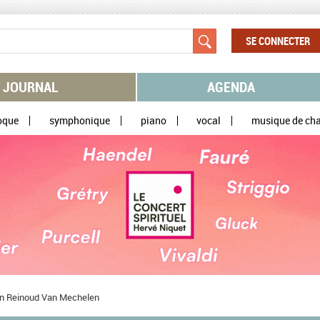
SE CONNECTER
JOURNAL
AGENDA
oque
symphonique
piano
vocal
musique de ch
on Reinoud Van Mechelen