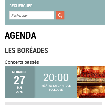
RECHERCHER
AGENDA
LES BORÉADES
Concerts passés
MERCREDI
20:00
27
THÉÂTRE DU CAPITOLE,
MAI
TOULOUSE
2026