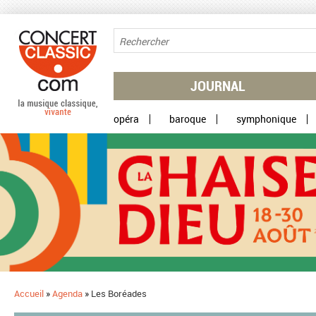
Aller au contenu principal
JOURNAL
opéra
baroque
symphonique
Accueil
»
Agenda
»
Les Boréades