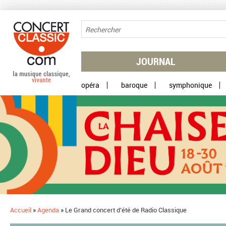
Aller au contenu principal
JOURNAL
opéra
baroque
symphonique
Accueil
»
Agenda
»
Le Grand concert d’été de Radio Classique