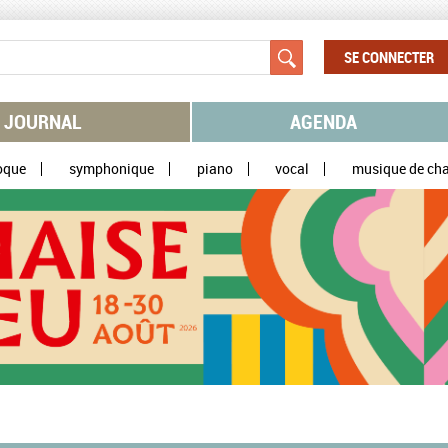
SE CONNECTER
JOURNAL
AGENDA
oque
symphonique
piano
vocal
musique de ch