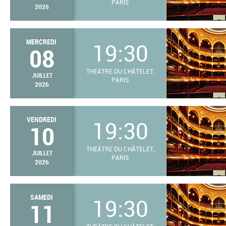
PARIS
2026
MERCREDI
19:30
08
THÉÂTRE DU CHÂTELET,
JUILLET
PARIS
2026
VENDREDI
19:30
10
THÉÂTRE DU CHÂTELET,
JUILLET
PARIS
2026
SAMEDI
19:30
11