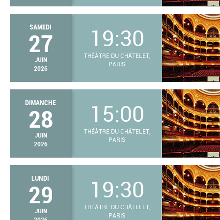
SAMEDI
19:30
27
THÉÂTRE DU CHÂTELET,
JUIN
PARIS
2026
DIMANCHE
15:00
28
THÉÂTRE DU CHÂTELET,
JUIN
PARIS
2026
LUNDI
19:30
29
THÉÂTRE DU CHÂTELET,
JUIN
PARIS
2026