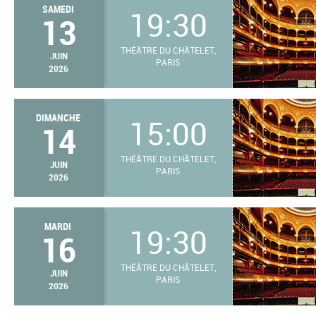
SAMEDI
19:30
13
THÉÂTRE DU CHÂTELET,
JUIN
PARIS
2026
DIMANCHE
15:00
14
THÉÂTRE DU CHÂTELET,
JUIN
PARIS
2026
MARDI
19:30
16
THÉÂTRE DU CHÂTELET,
JUIN
PARIS
2026