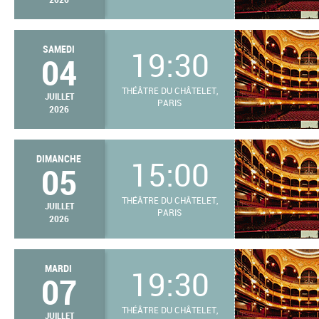
SAMEDI
19:30
04
THÉÂTRE DU CHÂTELET,
JUILLET
PARIS
2026
DIMANCHE
15:00
05
THÉÂTRE DU CHÂTELET,
JUILLET
PARIS
2026
MARDI
19:30
07
THÉÂTRE DU CHÂTELET,
JUILLET